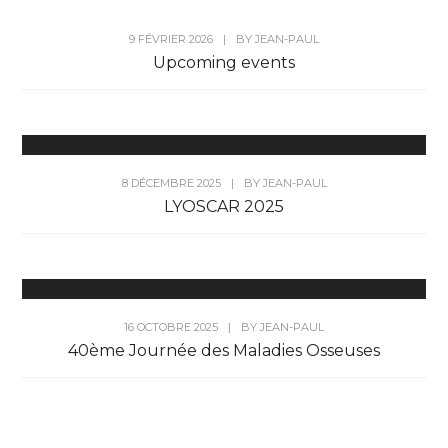
9 FÉVRIER 2026
|
BY
JEAN-PAUL
Upcoming events
8 DÉCEMBRE 2025
|
BY
JEAN-PAUL
LYOSCAR 2025
16 OCTOBRE 2025
|
BY
JEAN-PAUL
40ème Journée des Maladies Osseuses