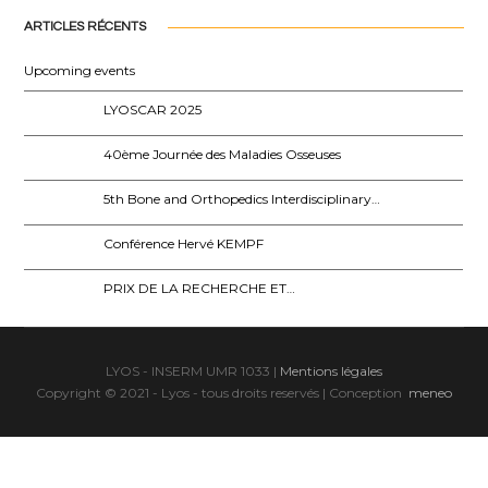
ARTICLES RÉCENTS
Upcoming events
LYOSCAR 2025
40ème Journée des Maladies Osseuses
5th Bone and Orthopedics Interdisciplinary…
Conférence Hervé KEMPF
PRIX DE LA RECHERCHE ET…
LYOS - INSERM UMR 1033 |
Mentions légales
Copyright © 2021 - Lyos - tous droits reservés | Conception
meneo