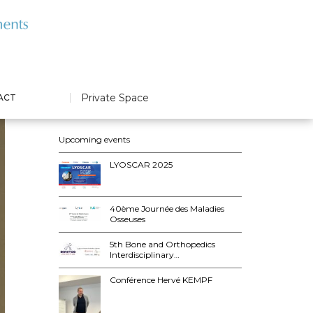
24 JUIN 2015
NEWS LYOS
Private Space
ACT
ARTICLES RÉCENTS
Upcoming events
LYOSCAR 2025
40ème Journée des Maladies
Osseuses
5th Bone and Orthopedics
Interdisciplinary…
Conférence Hervé KEMPF