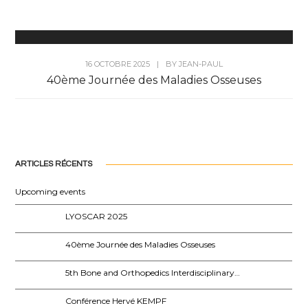
16 OCTOBRE 2025
|
BY
JEAN-PAUL
40ème Journée des Maladies Osseuses
ARTICLES RÉCENTS
Upcoming events
LYOSCAR 2025
40ème Journée des Maladies Osseuses
5th Bone and Orthopedics Interdisciplinary…
Conférence Hervé KEMPF