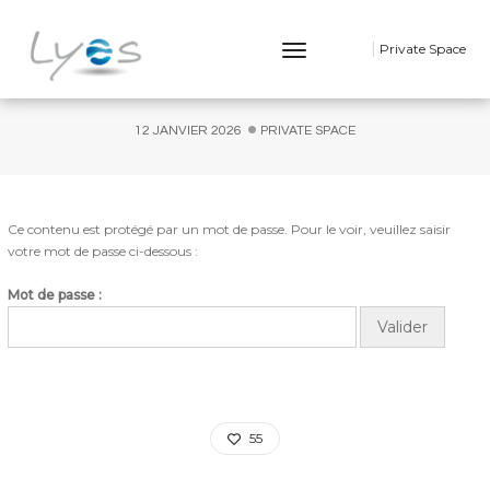
PROTÉGÉ : POT DE DEPART EN RETRAITE
Toggle
Private Space
Navigation
D’IRMA
12 JANVIER 2026
PRIVATE SPACE
Ce contenu est protégé par un mot de passe. Pour le voir, veuillez saisir
votre mot de passe ci-dessous :
Mot de passe :
55