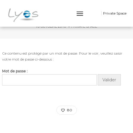
PROTÉGÉ : POT DÉPART FANNY & MARC
Toggle
Private Space
Navigation
10 OCTOBRE 2018
PRIVATE SPACE
Ce contenu est protégé par un mot de passe. Pour le voir, veuillez saisir
votre mot de passe ci-dessous :
Mot de passe :
80